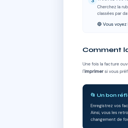
Cherchez la ru
classées par da
🔵 Vous voyez l
Comment la
Une fois la facture ouv
l'
imprimer
si vous préf
📂 Un bon réf
Enregistrez vos fa
Ainsi, vous les re
changement de fou