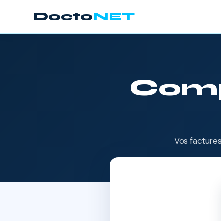
Docto
NET
Comp
Vos factures