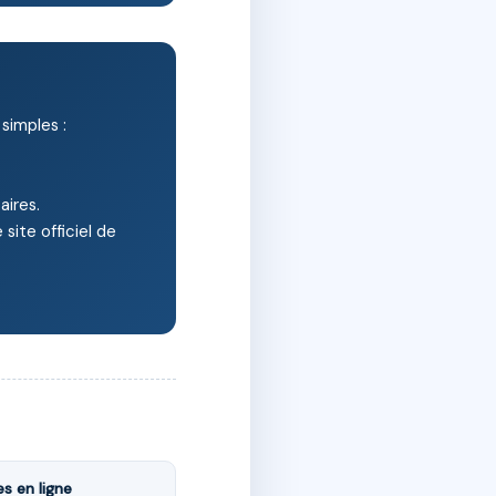
simples :
aires.
ite officiel de
s en ligne