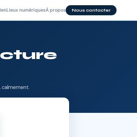
ien
Lieux numériques
À propos
Nous contacter
cture
e
t, calmement.