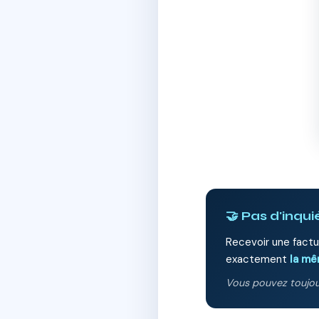
🤝 Pas d'inqu
Recevoir une factu
exactement
la mê
Vous pouvez toujour