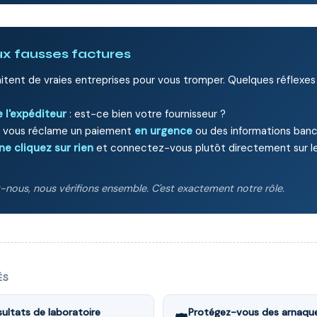
aux fausses factures
itent de vraies entreprises pour vous tromper. Quelques réflexes 
 l'expéditeur
: est-ce bien votre fournisseur ?
on vous réclame un paiement
en urgence
ou des informations banc
ne cliquez sur rien
et connectez-vous plutôt directement sur le s
nous, nous vérifions ensemble. C'est exactement notre rôle.
ÉS
ultats de laboratoire
Protégez-vous des arnaque