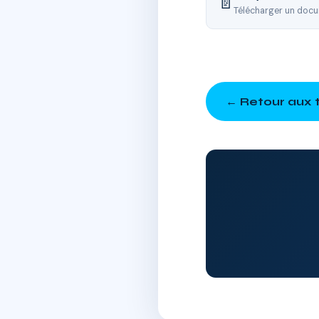
📄
Télécharger un docu
← Retour aux t