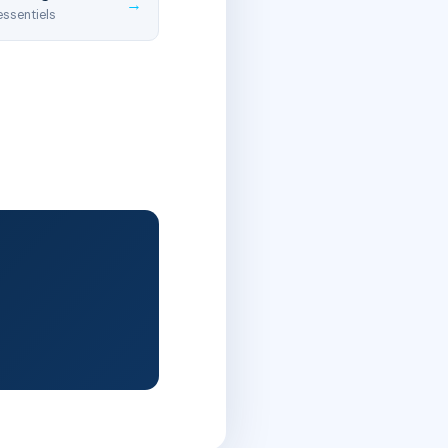
→
essentiels