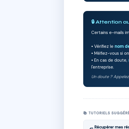
🔒 Attention 
Certains e-mails im
• Vérifiez le
nom de
• Méfiez-vous si 
• En cas de doute,
l'entreprise.
Un doute ? Appelez-
📚 TUTORIELS SUGGÉR
Récupérer mes rés