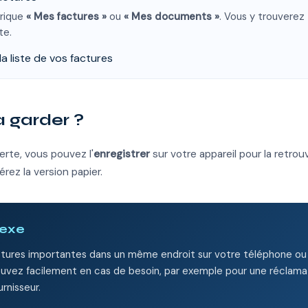
brique
« Mes factures »
ou
« Mes documents »
. Vous y trouverez
te.
a liste de vos factures
 garder ?
erte, vous pouvez l'
enregistrer
sur votre appareil pour la retrou
érez la version papier.
lexe
ctures importantes dans un même endroit sur votre téléphone ou 
trouvez facilement en cas de besoin, par exemple pour une réclama
rnisseur.