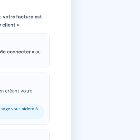
ue
votre facture est
 client »
.
 Me connecter »
ou
en créant votre
essage vous aidera à