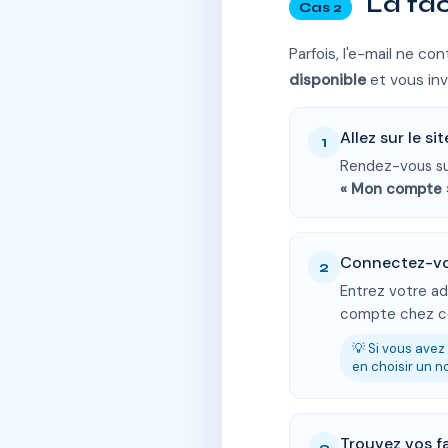
La fac
Cas 2
Parfois, l'e-mail ne c
disponible
et vous inv
Allez sur le si
1
Rendez-vous sur
« Mon compte 
Connectez-v
2
Entrez votre ad
compte chez ce
💡 Si vous avez
en choisir un 
Trouvez vos f
3