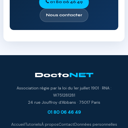
📞 01 80 06 46 49
Nous contacter
Docto
NET
Association régie par la loi du 1er juillet 1901 · RNA :
W751281281
24 rue Jouffroy d'Abbans · 75017 Paris
01 80 06 46 49
Accueil
Tutoriels
À propos
Contact
Données personnelles