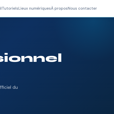
l
Tutoriels
Lieux numériques
À propos
Nous contacter
sionnel
ficiel du