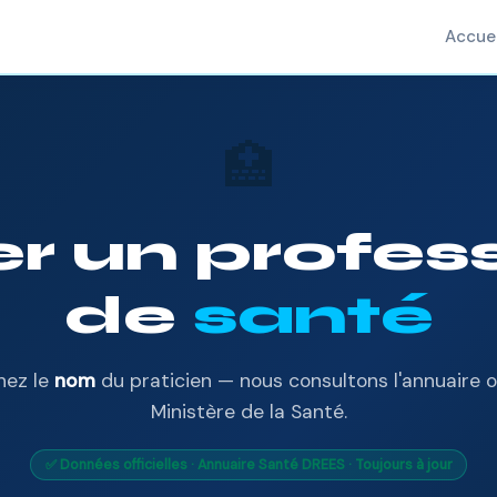
Accuei
🏥
r un profes
de
santé
hez le
nom
du praticien — nous consultons l'annuaire of
Ministère de la Santé.
✅ Données officielles · Annuaire Santé DREES · Toujours à jour