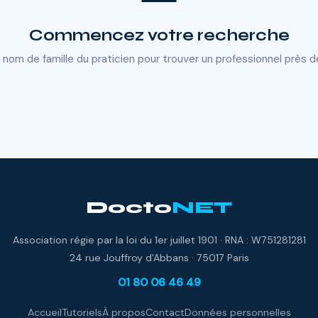
Commencez votre recherche
 nom de famille du praticien pour trouver un professionnel près d
Docto
NET
Association régie par la loi du 1er juillet 1901 · RNA : W751281281
24 rue Jouffroy d'Abbans · 75017 Paris
01 80 06 46 49
Accueil
Tutoriels
À propos
Contact
Données personnelles